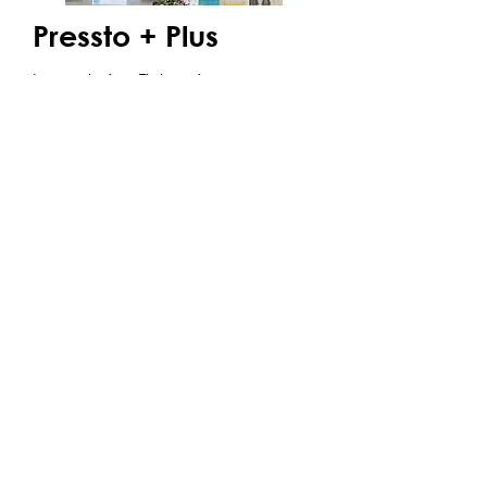
Pressto + Plus
Lavandería y Tintorería
Ver más
BBVA Oficinas
Oficinas